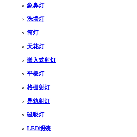
象鼻灯
洗墙灯
筒灯
天花灯
嵌入式射灯
平板灯
格栅射灯
导轨射灯
磁吸灯
LED明装