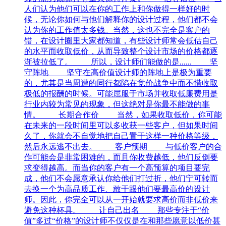
人们认为他们可以在你的工作上和你做得一样好的时
候，无论你如何与他们解释你的设计过程，他们都不会
认为你的工作值太多钱。当然，这也不完全是客户的
错，在设计圈里大家都知道，有些设计师常会低估自己
的水平而收取低价，从而导致整个设计市场的价格都逐
渐被拉低了。 所以，设计师们能做的是...... 坚
守阵地 坚守在高价值设计师的阵地上是极为重要
的，尤其是当周遭的同行都陷在竞价战争中而不惜收取
极低的报酬的时候。可能屈服于市场并收取低廉费用是
行业内较为常见的现象，但这绝对是你最不能做的事
情。 长期合作价 当然，如果收取低价，你可能
在未来的一段时间里可以多收获一些客户，但如果时间
久了，你就会不自觉地把自己置于这样一种价格等级，
然后永远逃不出去。 客户预期 与低价客户的合
作可能会是非常困难的，而且你收费越低，他们反倒要
求变得越高。而当你的客户有一个高预算的项目要完
成，他们不会愿意承认你给他们打过折，他们宁可转而
去换一个为高品质工作、敢于跟他们要最高价的设计
师。因此，你完全可以从一开始就要求高价而非低价来
避免这种杯具。 让自己出名 那些专注于“价
值”多过“价格”的设计师不仅仅是在和那些愿意以低价甚