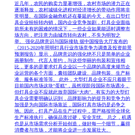
近几年，农民的购卖力显著增强，农村市场的潜力正在
逐渐释放，农村城镇化进程对经济增长的带动作用将非
常明显。在国际金融危机还在蔓延的今天，在出口型灯
具企业纷纷转内销，国内企业竞争加剧，灯具企业面临
前所未有的困难的情况下，一些企业如果能适时调整市
场方向，把注意力由城市转向农村，不失为明智之
举。 强化品牌意识与国际接轨 据中国报告大厅发布的
《2015-2020年照明灯具行业市场竞争力调查及投资前景
预测报告》显示，品牌意识的强化绝不只是简单的企业
画册制作、代言人签约，与这些华丽的包装和宣传相
比，更多的是要求灯具企业以一个品牌的高度来规范企
业运营的各个方面，囊括团队建设、品牌包装、生产标
准、服务标准等等。 此外，大型灯具企业不应只着眼于
目前国内市场这块“蛋糕”，虽然现阶段国际市场遇冷，
但灯具企业不应就此放弃国际“大肉”。有实力的大型灯
具企业需要明确认识到，品牌影响力的提升和竞争力的
加强是为向国际市场靠近，国际灯具市场仍是必争之
地。因此，灯具产品在生产过程中，需严格按照全球化
生产标准执行，确保品质过硬，安全无忧。 总之，机遇
也是从市场需求分析开始创造，做好每一个细节，赢得
消费者与市场，才能将企业进一步发展壮大。