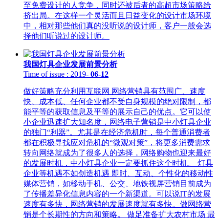
至免费设计的人竞争，同时还被后者的高超市场策略给
挤出局。在这样一个灵活而且日益变化的设计市场环境
中，相对那些他们真的没听说的设计师，客户一般会选
择他们听说过的设计师。
我国灯具企业发展前景分析
Time of issue
: 2019
-
06-12
做好策略充分利用互联网 网络营销具有范围广、速度
快、成本低、任何企业都不受自身规模的绝对限制，都
能平等的获取信息及平等的展示自己的优点。它可以使
小企业迅速扩大知名度，网络电子营销是中小灯具企业
的独门“利器”。尤其是在经济危机时，每个普通消费者
都在积极寻找应对危机的“微观对策”，将更多消费需求
转向网络就成为了很多人的选择，网络购物也迎来最好
的发展时机，中小灯具企业一定要抓住这个时机。 灯具
企业等机遇不如创造机遇 即时、互动、个性化的移动性
媒体营销，如移动手机、公交、地铁视屏营销目前成为
了传播差异化信息内容的一个新渠道。可以说IT的发展
速度有多快，网络营销的发展速度就有多快。做网络营
销是个长期性的方向和策略。 做足准备扩大农村市场 最