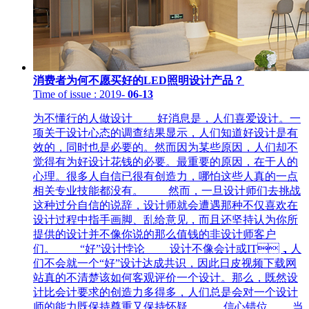
消费者为何不愿买好的LED照明设计产品？
Time of issue
: 2019
-
06-13
为不懂行的人做设计 好消息是，人们喜爱设计。一
项关于设计心态的调查结果显示，人们知道好设计是有
效的，同时也是必要的。然而因为某些原因，人们却不
觉得有为好设计花钱的必要。最重要的原因，在于人的
心理。很多人自信已很有创造力，哪怕这些人真的一点
相关专业技能都没有。 然而，一旦设计师们去挑战
这种过分自信的说辞，设计师就会遭遇那种不仅喜欢在
设计过程中指手画脚、乱给意见，而且还坚持认为你所
提供的设计并不像你说的那么值钱的非设计师客户
们。 “好”设计悖论 设计不像会计或IT，人
们不会就一个“好”设计达成共识，因此日皮视频下载网
站真的不清楚该如何客观评价一个设计。那么，既然设
计比会计要求的创造力多得多，人们总是会对一个设计
师的能力既保持尊重又保持怀疑。 信心错位 当